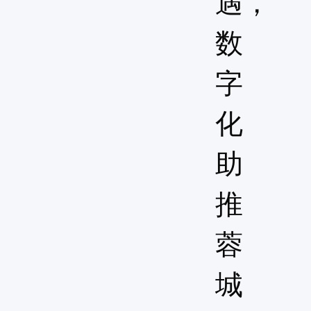
遇，
数
字
化
助
推
蓉
城