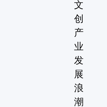
文
创
产
业
发
展
浪
潮