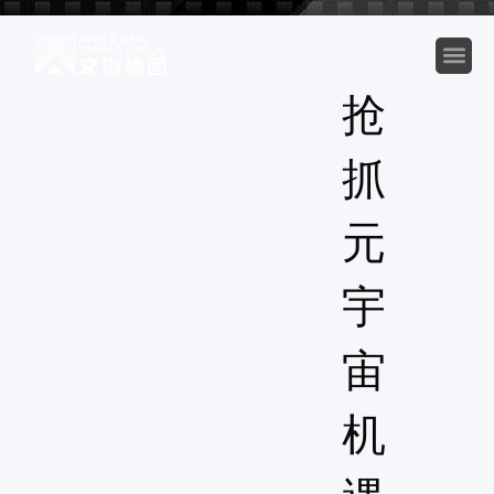
抢
抓
元
宇
宙
机