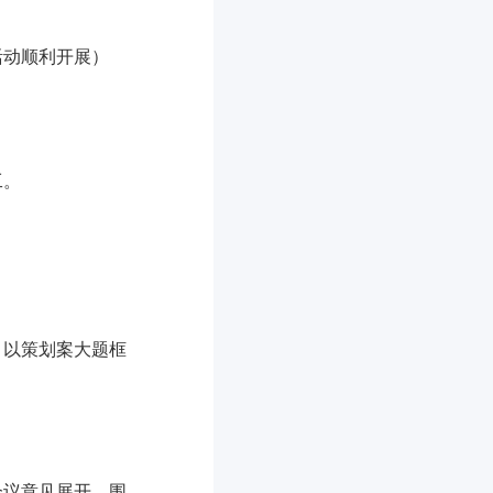
活动顺利开展）
工。
。以策划案大题框
会议意见展开，围